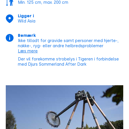
Min. 125 cm, max. 200 cm
Ligger i
Wild Asia
Bemærk
Ikke tilladt for gravide samt personer med hjerte-,
nakke-, ryg- eller andre helbredsproblemer
Læs mere
Der vil forekomme strobelys i Tigeren i forbindelse
med Djurs Sommerland After Dark