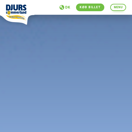
DK
KØB BILLET
MENU