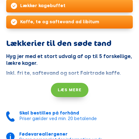
Lækker kagebuffet
Kaffe, te og saftevand ad libitum
Lækkerier til den søde tand
Hyg jer med et stort udvalg af op til 5 forskellige,
lækre kager.
Inkl. fri te, saftevand og sort Fairtrade kaffe.
LÆS MERE
Priser til firmaer
Børn og voksne
kr. 89
Børn 0-2 år
Gratis
Skal bestilles på forhånd
Priser gælder ved min. 20 betalende
Der tages forbehold for ændringer i pris og sortiment
Fødevareallergener