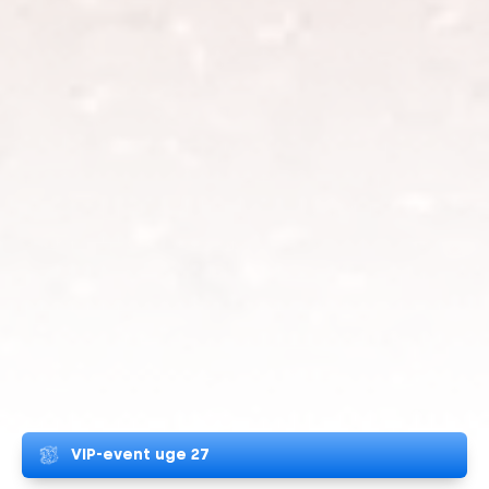
VIP-event uge 27