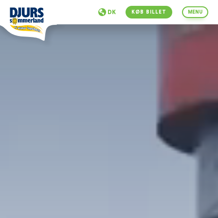
DK
KØB BILLET
MENU