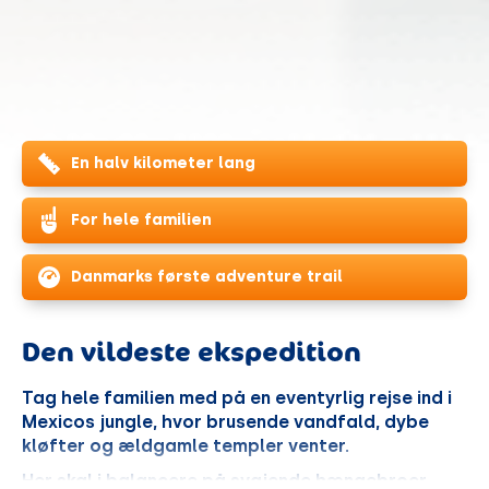
En halv kilometer lang
For hele familien
Danmarks første adventure trail
Den vildeste ekspedition
Tag hele familien med på en eventyrlig rejse ind i
Mexicos jungle, hvor brusende vandfald, dybe
kløfter og ældgamle templer venter.
Her skal i balancere på svajende hængebroer,