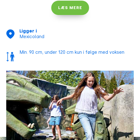
bestige himmelhøje tårne og undgå Mayaernes
LÆS MERE
snedige fælder, mens vilde jaguarer puster jer i
nakken.
Ligger i
Mexicoland
Min. 90 cm, under 120 cm kun i følge med voksen