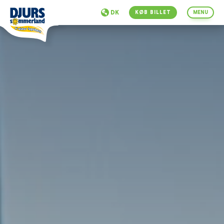
DK
KØB BILLET
MENU