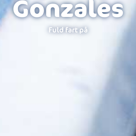
Gonzales
Fuld fart på