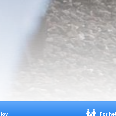
sjov
For he