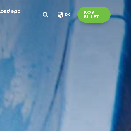
oad app
KØB
DK
BILLET