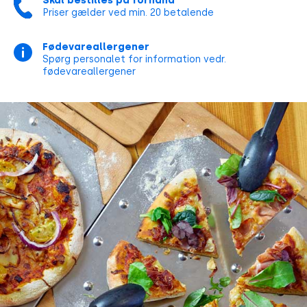
Skal bestilles på forhånd
Børn u/12 år.......
kr. 125
Priser gælder ved min. 20 betalende
Børn u/6 år.........
kr. 95
Børn 0-2 år..........
Gratis
Fødevareallergener
Spørg personalet for information vedr.
fødevareallergener
Der tages forbehold for ændringer i pris og sortiment